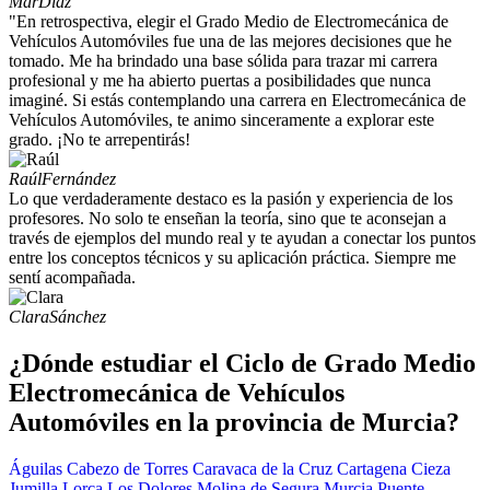
Mar
Díaz
"En retrospectiva, elegir el Grado Medio de Electromecánica de
Vehículos Automóviles fue una de las mejores decisiones que he
tomado. Me ha brindado una base sólida para trazar mi carrera
profesional y me ha abierto puertas a posibilidades que nunca
imaginé. Si estás contemplando una carrera en Electromecánica de
Vehículos Automóviles, te animo sinceramente a explorar este
grado. ¡No te arrepentirás!
Raúl
Fernández
Lo que verdaderamente destaco es la pasión y experiencia de los
profesores. No solo te enseñan la teoría, sino que te aconsejan a
través de ejemplos del mundo real y te ayudan a conectar los puntos
entre los conceptos técnicos y su aplicación práctica. Siempre me
sentí acompañada.
Clara
Sánchez
¿Dónde estudiar el Ciclo de Grado Medio
Electromecánica de Vehículos
Automóviles en la provincia de Murcia?
Águilas
Cabezo de Torres
Caravaca de la Cruz
Cartagena
Cieza
Jumilla
Lorca
Los Dolores
Molina de Segura
Murcia
Puente