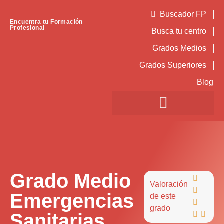
Buscador FP
Encuentra tu Formación
Profesional
Busca tu centro
Grados Medios
Grados Superiores
Blog
Grado Medio

Valoración

Emergencias
de este

grado
Sanitarias

