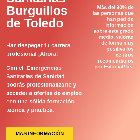
Burguillos
Más del 90% de
las personas que
de Toledo
han pedido
información
sobre este grado
medio, valoran
de forma muy
Haz despegar tu carrera
positiva los
profesional ¡Ahora!
centros
recomendados
por EstudiaPlus.
Con el Emergencias
Sanitarias de Sanidad
podrás profesionalizarte y
acceder a ofertas de empleo
con una sólida formación
teórica y práctica.
MÁS INFORMACIÓN