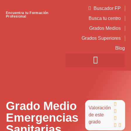
Buscador FP
Encuentra tu Formación
Profesional
Busca tu centro
Grados Medios
Grados Superiores
Blog
Grado Medio

Valoración

Emergencias
de este

grado
Sanitarias

