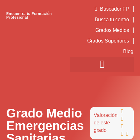
Buscador FP
Encuentra tu Formación
Profesional
Busca tu centro
Grados Medios
Grados Superiores
Blog
Grado Medio

Valoración

Emergencias
de este

grado
Sanitarias

