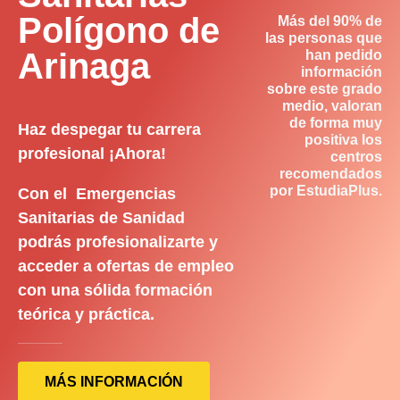
Polígono de
Más del 90% de
las personas que
Arinaga
han pedido
información
sobre este grado
medio, valoran
de forma muy
Haz despegar tu carrera
positiva los
profesional ¡Ahora!
centros
recomendados
por EstudiaPlus.
Con el Emergencias
Sanitarias de Sanidad
podrás profesionalizarte y
acceder a ofertas de empleo
con una sólida formación
teórica y práctica.
MÁS INFORMACIÓN