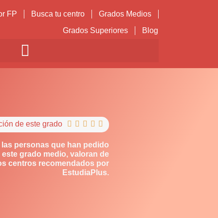
or FP
Busca tu centro
Grados Medios
Grados Superiores
Blog
ción de este grado





 las personas que han pedido
 este grado medio, valoran de
los centros recomendados por
EstudiaPlus.