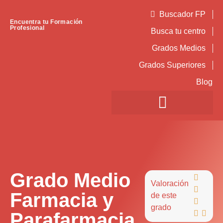
Buscador FP
Encuentra tu Formación
Profesional
Busca tu centro
Grados Medios
Grados Superiores
Blog
Grado Medio

Valoración

Farmacia y
de este

grado
Parafarmacia

