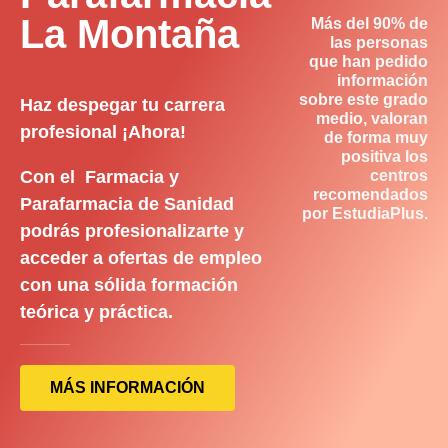
La Montaña
Más del 90% de
las personas
que han pedido
información
sobre este grado
Haz despegar tu carrera
medio, valoran
profesional ¡Ahora!
de forma muy
positiva los
Con el Farmacia y
centros
recomendados
Parafarmacia de Sanidad
por EstudiaPlus.
podrás profesionalizarte y
acceder a ofertas de empleo
con una sólida formación
teórica y práctica.
MÁS INFORMACIÓN