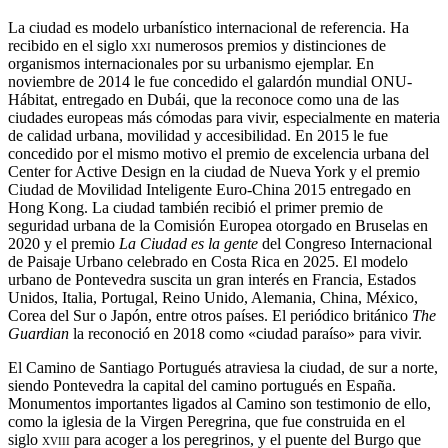
La ciudad es modelo urbanístico internacional de referencia.​​​​​​ Ha
recibido en el siglo
xxi
numerosos premios y distinciones de
organismos internacionales por su urbanismo ejemplar.​ En
noviembre de 2014 le fue concedido el galardón mundial ONU-
Hábitat, entregado en Dubái, que la reconoce como una de las
ciudades europeas más cómodas para vivir, especialmente en materia
de calidad urbana, movilidad y accesibilidad.​​​​​​ En 2015 le fue
concedido por el mismo motivo el premio de excelencia urbana del
Center for Active Design en la ciudad de Nueva York​ y el premio
Ciudad de Movilidad Inteligente Euro-China 2015 entregado en
Hong Kong.​ La ciudad también recibió el primer premio de
seguridad urbana de la Comisión Europea otorgado en Bruselas en
2020​​ y el premio
La Ciudad es la gente
del Congreso Internacional
de Paisaje Urbano celebrado en Costa Rica en 2025.​​​​ El modelo
urbano de Pontevedra suscita un gran interés en Francia, Estados
Unidos, Italia, Portugal, Reino Unido, Alemania, China, México,
Corea del Sur o Japón, entre otros países.​​​ El periódico británico
The
Guardian
la reconoció en 2018 como «ciudad paraíso» para vivir.​​​​​​
El Camino de Santiago Portugués atraviesa la ciudad,​​​ de sur a norte,
siendo Pontevedra la capital del camino portugués en España.​
Monumentos importantes ligados al Camino son testimonio de ello,
como la iglesia de la Virgen Peregrina, que fue construida en el
siglo
xviii
para acoger a los peregrinos, y el puente del Burgo que