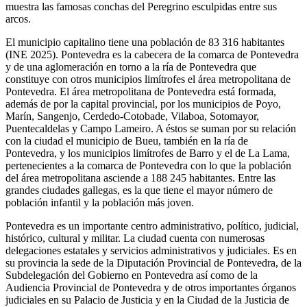
muestra las famosas conchas del Peregrino esculpidas entre sus
arcos.
El municipio capitalino tiene una población de
83 316 habitantes
(INE 2025). Pontevedra es la cabecera de la comarca de Pontevedra
y de una aglomeración en torno a la ría de Pontevedra que
constituye con otros municipios limítrofes el área metropolitana de
Pontevedra. El área metropolitana de Pontevedra está formada,
además de por la capital provincial, por los municipios de Poyo,
Marín, Sangenjo, Cerdedo-Cotobade, Vilaboa, Sotomayor,
Puentecaldelas y Campo Lameiro.​ A éstos se suman por su relación
con la ciudad el municipio de Bueu,​ también en la ría de
Pontevedra, y los municipios limítrofes de Barro y el de La Lama,
pertenecientes a la comarca de Pontevedra con lo que la población
del área metropolitana asciende a 188 245 habitantes.​​ Entre las
grandes ciudades gallegas, es la que tiene el mayor número de
población infantil y la población más joven.​​​​​​
Pontevedra es un importante centro administrativo, político, judicial,
histórico, cultural y militar. La ciudad cuenta con numerosas
delegaciones estatales y servicios administrativos y judiciales. Es en
su provincia la sede de la Diputación Provincial de Pontevedra, de la
Subdelegación del Gobierno en Pontevedra​ así como de la
Audiencia Provincial de Pontevedra y de otros importantes órganos
judiciales​ en su Palacio de Justicia y en la Ciudad de la Justicia de