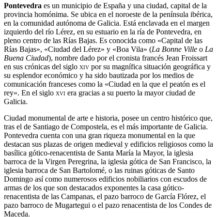
Pontevedra
es un municipio de España y una ciudad, capital de la
provincia homónima.​​​ Se ubica en el noroeste de la península ibérica,
en la comunidad autónoma de Galicia. Está enclavada en el margen
izquierdo del río Lérez, en su estuario en la ría de Pontevedra,​ en
pleno centro de las Rías Bajas. Es conocida como «Capital de las
Rías Bajas»,​​​​​​ «Ciudad del Lérez»​ y «Boa Vila» (
La Bonne Ville
o
La
Buena Ciudad
), nombre dado por el cronista francés Jean Froissart
en sus crónicas del siglo
xiv
por su magnífica situación geográfica y
su esplendor económico​​ y ha sido bautizada por los medios de
comunicación franceses como la «Ciudad en la que el peatón es el
rey».​​​​ En el siglo
xvi
era gracias a su puerto la mayor ciudad de
Galicia.​​​​​
Ciudad monumental​​​ de arte e historia,​​ posee un centro histórico que,
tras el de Santiago de Compostela, es el más importante de Galicia.​​​
Pontevedra cuenta con una gran riqueza monumental en la que
destacan sus plazas de origen medieval​​ y edificios religiosos como la
basílica gótico-renacentista de Santa María la Mayor, la iglesia
barroca de la Virgen Peregrina, la iglesia gótica de San Francisco, la
iglesia barroca de San Bartolomé, o las ruinas góticas de Santo
Domingo así como numerosos edificios nobiliarios con escudos de
armas de los que son destacados exponentes la casa gótico-
renacentista de las Campanas, el pazo barroco de García Flórez, el
pazo barroco de Mugartegui o el pazo renacentista de los Condes de
Maceda.​