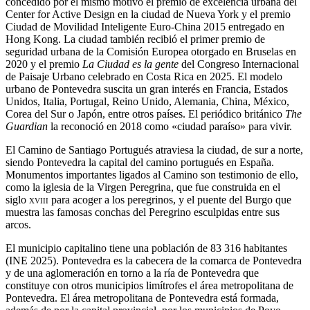
concedido por el mismo motivo el premio de excelencia urbana del
Center for Active Design en la ciudad de Nueva York​ y el premio
Ciudad de Movilidad Inteligente Euro-China 2015 entregado en
Hong Kong.​ La ciudad también recibió el primer premio de
seguridad urbana de la Comisión Europea otorgado en Bruselas en
2020​​ y el premio
La Ciudad es la gente
del Congreso Internacional
de Paisaje Urbano celebrado en Costa Rica en 2025.​​​​ El modelo
urbano de Pontevedra suscita un gran interés en Francia, Estados
Unidos, Italia, Portugal, Reino Unido, Alemania, China, México,
Corea del Sur o Japón, entre otros países.​​​ El periódico británico
The
Guardian
la reconoció en 2018 como «ciudad paraíso» para vivir.​​​​​​
El Camino de Santiago Portugués atraviesa la ciudad,​​​ de sur a norte,
siendo Pontevedra la capital del camino portugués en España.​
Monumentos importantes ligados al Camino son testimonio de ello,
como la iglesia de la Virgen Peregrina, que fue construida en el
siglo
xviii
para acoger a los peregrinos, y el puente del Burgo que
muestra las famosas conchas del Peregrino esculpidas entre sus
arcos.
El municipio capitalino tiene una población de
83 316 habitantes
(INE 2025). Pontevedra es la cabecera de la comarca de Pontevedra
y de una aglomeración en torno a la ría de Pontevedra que
constituye con otros municipios limítrofes el área metropolitana de
Pontevedra. El área metropolitana de Pontevedra está formada,