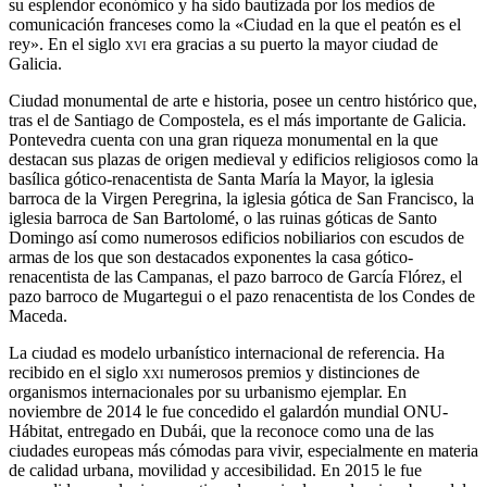
su esplendor económico​​ y ha sido bautizada por los medios de
comunicación franceses como la «Ciudad en la que el peatón es el
rey».​​​​ En el siglo
xvi
era gracias a su puerto la mayor ciudad de
Galicia.​​​​​
Ciudad monumental​​​ de arte e historia,​​ posee un centro histórico que,
tras el de Santiago de Compostela, es el más importante de Galicia.​​​
Pontevedra cuenta con una gran riqueza monumental en la que
destacan sus plazas de origen medieval​​ y edificios religiosos como la
basílica gótico-renacentista de Santa María la Mayor, la iglesia
barroca de la Virgen Peregrina, la iglesia gótica de San Francisco, la
iglesia barroca de San Bartolomé, o las ruinas góticas de Santo
Domingo así como numerosos edificios nobiliarios con escudos de
armas de los que son destacados exponentes la casa gótico-
renacentista de las Campanas, el pazo barroco de García Flórez, el
pazo barroco de Mugartegui o el pazo renacentista de los Condes de
Maceda.​
La ciudad es modelo urbanístico internacional de referencia.​​​​​​ Ha
recibido en el siglo
xxi
numerosos premios y distinciones de
organismos internacionales por su urbanismo ejemplar.​ En
noviembre de 2014 le fue concedido el galardón mundial ONU-
Hábitat, entregado en Dubái, que la reconoce como una de las
ciudades europeas más cómodas para vivir, especialmente en materia
de calidad urbana, movilidad y accesibilidad.​​​​​​ En 2015 le fue