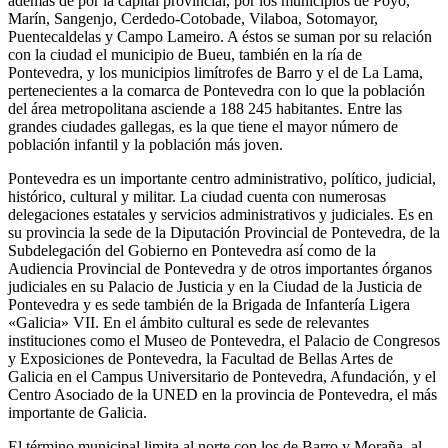
además de por la capital provincial, por los municipios de Poyo,
Marín, Sangenjo, Cerdedo-Cotobade, Vilaboa, Sotomayor,
Puentecaldelas y Campo Lameiro.​ A éstos se suman por su relación
con la ciudad el municipio de Bueu,​ también en la ría de
Pontevedra, y los municipios limítrofes de Barro y el de La Lama,
pertenecientes a la comarca de Pontevedra con lo que la población
del área metropolitana asciende a 188 245 habitantes.​​ Entre las
grandes ciudades gallegas, es la que tiene el mayor número de
población infantil y la población más joven.​​​​​​
Pontevedra es un importante centro administrativo, político, judicial,
histórico, cultural y militar. La ciudad cuenta con numerosas
delegaciones estatales y servicios administrativos y judiciales. Es en
su provincia la sede de la Diputación Provincial de Pontevedra, de la
Subdelegación del Gobierno en Pontevedra​ así como de la
Audiencia Provincial de Pontevedra y de otros importantes órganos
judiciales​ en su Palacio de Justicia y en la Ciudad de la Justicia de
Pontevedra y es sede también de la Brigada de Infantería Ligera
«Galicia» VII. En el ámbito cultural es sede de relevantes
instituciones como el Museo de Pontevedra,​ el Palacio de Congresos
y Exposiciones de Pontevedra,​ la Facultad de Bellas Artes de
Galicia​ en el Campus Universitario de Pontevedra, Afundación, y el
Centro Asociado de la UNED en la provincia de Pontevedra, el más
importante de Galicia.​​​
El término municipal limita al norte con los de Barro y Moraña, al