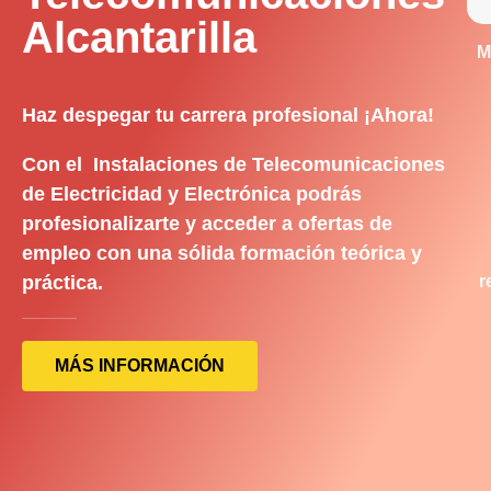
Alcantarilla
M
Haz despegar tu carrera profesional ¡Ahora!
Con el Instalaciones de Telecomunicaciones
de Electricidad y Electrónica podrás
profesionalizarte y acceder a ofertas de
empleo con una sólida formación teórica y
práctica.
r
MÁS INFORMACIÓN