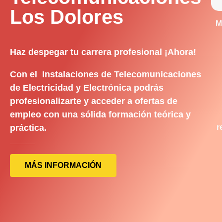
Los Dolores
M
Haz despegar tu carrera profesional ¡Ahora!
Con el Instalaciones de Telecomunicaciones
de Electricidad y Electrónica podrás
profesionalizarte y acceder a ofertas de
empleo con una sólida formación teórica y
práctica.
r
MÁS INFORMACIÓN