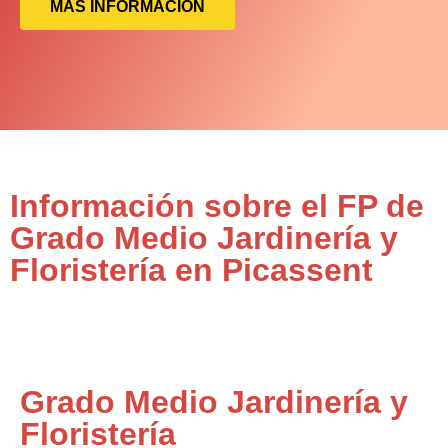
MÁS INFORMACIÓN
Información sobre el FP de
Grado Medio Jardinería y
Floristería en Picassent
Grado Medio Jardinería y
Floristería