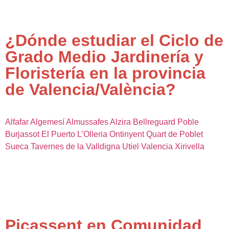
¿Dónde estudiar el Ciclo de
Grado Medio Jardinería y
Floristería en la provincia
de Valencia/València?
Alfafar
Algemesí
Almussafes
Alzira
Bellreguard Poble
Burjassot
El Puerto
L’Olleria
Ontinyent
Quart de Poblet
Sueca
Tavernes de la Valldigna
Utiel
Valencia
Xirivella
Picassent en Comunidad