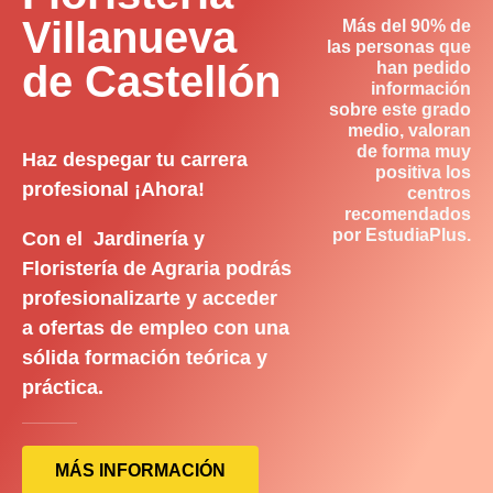
Villanueva
Más del 90% de
las personas que
de Castellón
han pedido
información
sobre este grado
medio, valoran
de forma muy
Haz despegar tu carrera
positiva los
profesional ¡Ahora!
centros
recomendados
por EstudiaPlus.
Con el Jardinería y
Floristería de Agraria podrás
profesionalizarte y acceder
a ofertas de empleo con una
sólida formación teórica y
práctica.
MÁS INFORMACIÓN