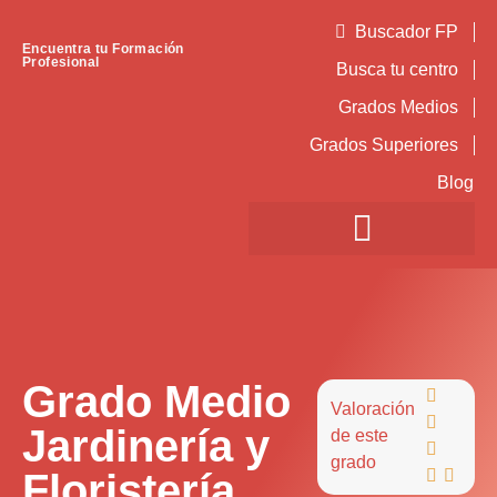
Buscador FP
Encuentra tu Formación
Profesional
Busca tu centro
Grados Medios
Grados Superiores
Blog
Grado Medio

Valoración

Jardinería y
de este

grado
Floristería

