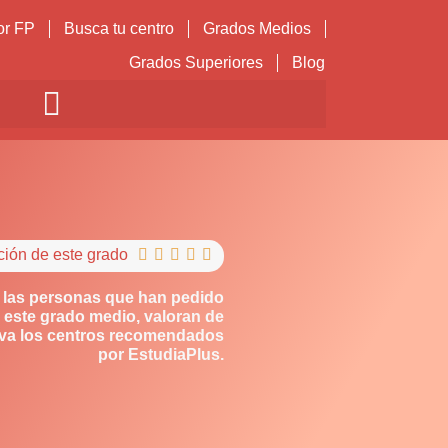
or FP
Busca tu centro
Grados Medios
Grados Superiores
Blog
ción de este grado





 las personas que han pedido
 este grado medio, valoran de
iva los centros recomendados
por EstudiaPlus.