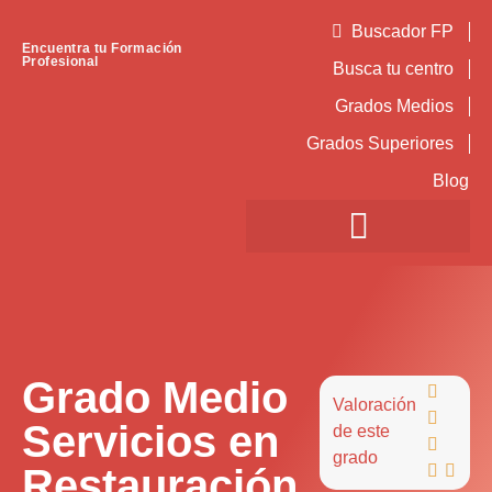
Buscador FP
Encuentra tu Formación
Profesional
Busca tu centro
Grados Medios
Grados Superiores
Blog
Grado Medio

Valoración

Servicios en
de este

grado
Restauración

