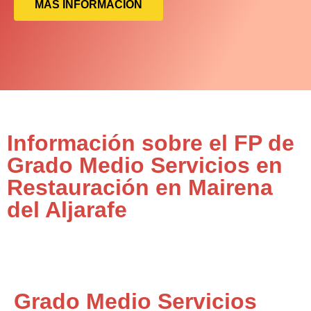
MÁS INFORMACIÓN
Información sobre el FP de
Grado Medio Servicios en
Restauración en Mairena
del Aljarafe
Grado Medio Servicios