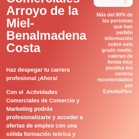

Arroyo de la
Más del 90% de
Miel-
las personas
que han
Benalmadena
pedido
información
Costa
sobre este
grado medio,
valoran de
forma muy
positiva los
Haz despegar tu carrera
centros
profesional ¡Ahora!
recomendados
por
EstudiaPlus.
Con el Actividades
Comerciales de Comercio y
Marketing podrás
profesionalizarte y acceder a
ofertas de empleo con una
sólida formación teórica y