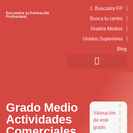
Buscador FP
Encuentra tu Formación
Profesional
Busca tu centro
Grados Medios
Grados Superiores
Blog
Grado Medio

Valoración

Actividades
de este

Comerciales
grado
