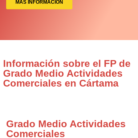
MÁS INFORMACIÓN
Información sobre el FP de
Grado Medio Actividades
Comerciales en Cártama
Grado Medio Actividades
Comerciales