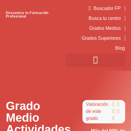
Buscador FP
Encuentra tu Formación
Profesional
Busca tu centro
Grados Medios
Grados Superiores
Blog
Grado
Valoración


de este


Medio
grado

Actividades
Más del 90% de