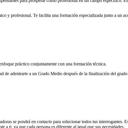
dispensables para prosperar como profesional en un campo específico. E
co y profesional. Te facilita una formación especializada junto a un ac
nfoque práctico conjuntamente con una formación técnica.
lidad de adentrarte a un Grado Medio después de la finalización del grad
adoras se pondrá en contacto para solucionar todos tus interrogantes. E
te a ti, ya que cada persona es diferente al igual que sus necesidades.