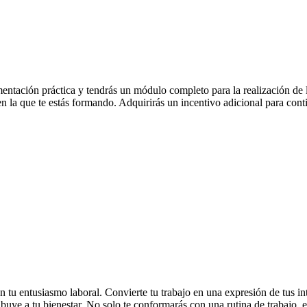
tación práctica y tendrás un módulo completo para la realización de las 
en la que te estás formando. Adquirirás un incentivo adicional para cont
on tu entusiasmo laboral. Convierte tu trabajo en una expresión de tus i
ribuye a tu bienestar. No solo te conformarás con una rutina de trabajo, e