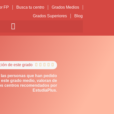
or FP
Busca tu centro
Grados Medios
Grados Superiores
Blog
ción de este grado





 las personas que han pedido
 este grado medio, valoran de
los centros recomendados por
EstudiaPlus.