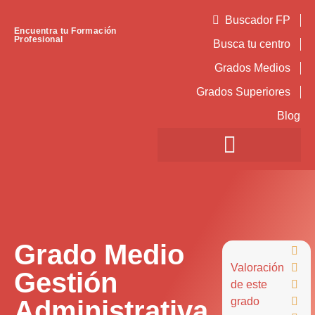
Buscador FP
Encuentra tu Formación
Profesional
Busca tu centro
Grados Medios
Grados Superiores
Blog
Grado Medio

Valoración

Gestión
de este

Administrativa
grado
