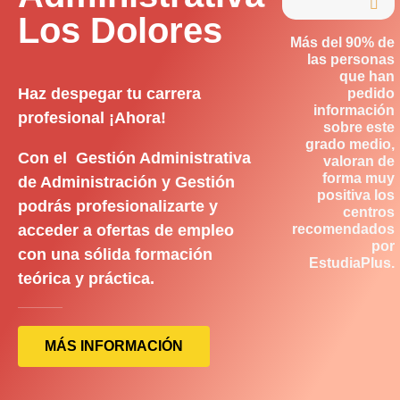

Los Dolores
Más del 90% de
las personas
que han
Haz despegar tu carrera
pedido
información
profesional ¡Ahora!
sobre este
grado medio,
Con el Gestión Administrativa
valoran de
forma muy
de Administración y Gestión
positiva los
podrás profesionalizarte y
centros
acceder a ofertas de empleo
recomendados
por
con una sólida formación
EstudiaPlus.
teórica y práctica.
MÁS INFORMACIÓN