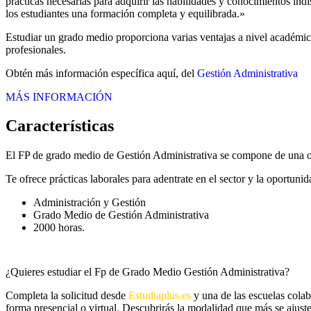
prácticas necesarias para adquirir las habilidades y conocimientos in
los estudiantes una formación completa y equilibrada.»
Estudiar un grado medio proporciona varias ventajas a nivel académico
profesionales.
Obtén más información específica aquí, del
Gestión Administrativa
MÁS INFORMACIÓN
Características
El FP de grado medio de Gestión Administrativa se compone de una or
Te ofrece prácticas laborales para adentrate en el sector y la oportuni
Administración y Gestión
Grado Medio de Gestión Administrativa
2000 horas.
¿Quieres estudiar el Fp de Grado Medio Gestión Administrativa?
Completa la solicitud desde
Estudiaplus.es
y una de las escuelas cola
forma presencial o virtual. Descubrirás la modalidad que más se ajuste 