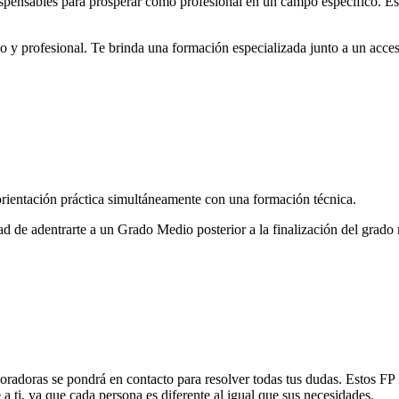
dispensables para prosperar como profesional en un campo específico. E
 y profesional. Te brinda una formación especializada junto a un acces
ientación práctica simultáneamente con una formación técnica.
dad de adentrarte a un Grado Medio posterior a la finalización del grado
boradoras se pondrá en contacto para resolver todas tus dudas. Estos F
a ti, ya que cada persona es diferente al igual que sus necesidades.