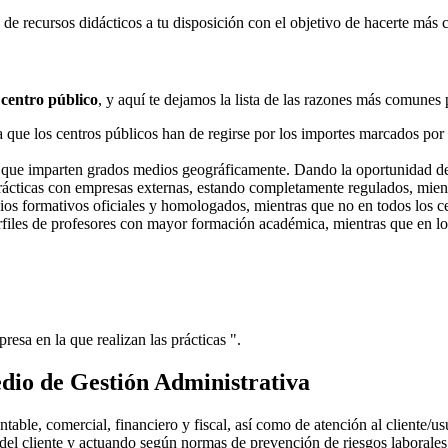
e recursos didácticos a tu disposición con el objetivo de hacerte más 
 centro público
, y aquí te dejamos la lista de las razones más comunes 
ue los centros públicos han de regirse por los importes marcados por l
s que imparten grados medios geográficamente. Dando la oportunidad d
prácticas con empresas externas, estando completamente regulados, mient
dios formativos oficiales y homologados, mientras que no en todos los ce
erfiles de profesores con mayor formación académica, mientras que en lo
resa en la que realizan las prácticas ".
dio de Gestión Administrativa
ntable, comercial, financiero y fiscal, así como de atención al cliente/u
 del cliente y actuando según normas de prevención de riesgos laborales