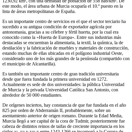
1230,92 km², con una densidad de población de 558 hab/km².​ De
este modo, el área urbana de Murcia ocuparía el 10.º puesto en la
lista de áreas metropolitanas de España.
Es un importante centro de servicios en el que el sector terciario ha
sucedido a su antigua condición de exportador agrícola por
antonomasia, gracias a su célebre y fértil huerta, por la cual era
conocido como la «Huerta de Europa». Entre sus industrias más
destacadas se encuentran la alimentaria, la textil, la química, la de
destilación y la fabricación de muebles y materiales de construcción,
estando muchas de ellas ubicadas en el polígono industrial Oeste,
considerado uno de los más grandes de la península​ (compartido con
el municipio de Alcantarilla).
Es también un importante centro de gran tradición universitaria
desde que fuera fundada la primera universidad en 1272.​
Actualmente es sede de dos universidades: la pública Universidad
de Murcia y la privada Universidad Católica San Antonio, con
alrededor de 50 000 estudiantes.
De orígenes inciertos, hay constancia de que fue fundada en el año
825 por orden de Abderramán II, probablemente, sobre un
asentamiento anterior de origen romano.​ Durante la Edad Media,
Murcia llegó a ser capital de la cora de Tudmir,​ posteriormente fue
cabeza de distintos reinos de taifas de creciente importancia en los
siglos
xi
,
xii
y
xiii
​ y entre 1243-1266 se incorporó a la Corona de