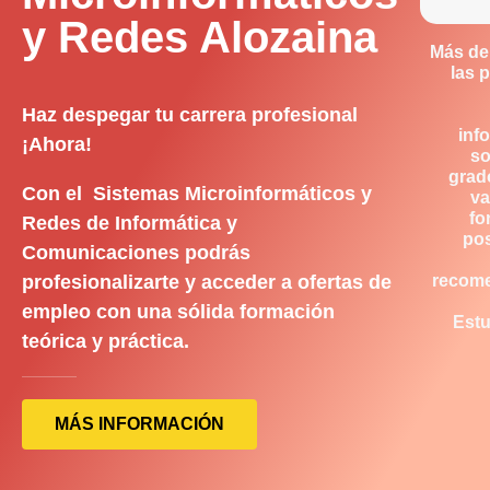
y Redes Alozaina
Más de
las 
Haz despegar tu carrera profesional
inf
¡Ahora!
so
grad
Con el Sistemas Microinformáticos y
va
fo
Redes de Informática y
pos
Comunicaciones podrás
profesionalizarte y acceder a ofertas de
recom
empleo con una sólida formación
Estu
teórica y práctica.
MÁS INFORMACIÓN