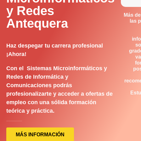
y Redes
Más de
Antequera
las 
inf
so
Haz despegar tu carrera profesional
grad
¡Ahora!
va
fo
Con el Sistemas Microinformáticos y
pos
Redes de Informática y
recom
Comunicaciones podrás
Estu
profesionalizarte y acceder a ofertas de
empleo con una sólida formación
teórica y práctica.
MÁS INFORMACIÓN