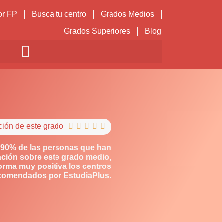
or FP
Busca tu centro
Grados Medios
Grados Superiores
Blog
ción de este grado





 90% de las personas que han
ción sobre este grado medio,
orma muy positiva los centros
comendados por EstudiaPlus.