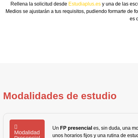
Rellena la solicitud desde
Estudiaplus.es
y una de las esc
Medios se ajustarán a tus requisitos, pudiendo formarte de f
es 
Modalidades de estudio
Un
FP presencial
es, sin duda, una mo
Modalidad
unos horarios fijos y una rutina de es
Presencial