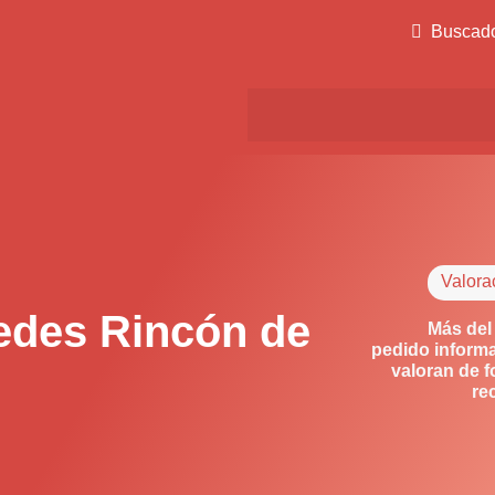
Buscad
Valora
edes Rincón de
Más del
pedido informa
valoran de f
re