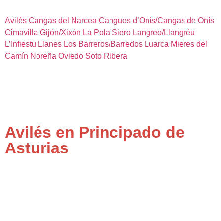
Avilés
Cangas del Narcea
Cangues d’Onís/Cangas de Onís
Cimavilla
Gijón/Xixón
La Pola Siero
Langreo/Llangréu
L’Infiestu
Llanes
Los Barreros/Barredos
Luarca
Mieres del
Camín
Noreña
Oviedo
Soto Ribera
Avilés en Principado de
Asturias