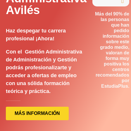

Avilés
Más del 90% de
las personas
que han
Haz despegar tu carrera
pedido
información
profesional ¡Ahora!
sobre este
grado medio,
Con el Gestión Administrativa
valoran de
forma muy
de Administración y Gestión
positiva los
podrás profesionalizarte y
centros
acceder a ofertas de empleo
recomendados
por
con una sólida formación
EstudiaPlus.
teórica y práctica.
MÁS INFORMACIÓN