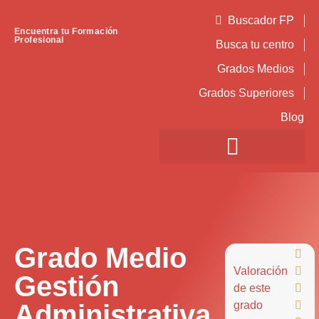
Buscador FP
Encuentra tu Formación
Profesional
Busca tu centro
Grados Medios
Grados Superiores
Blog
Grado Medio

Valoración

Gestión
de este

Administrativa
grado
