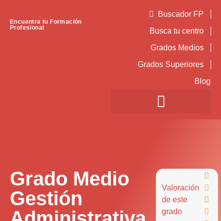
Buscador FP
Encuentra tu Formación
Profesional
Busca tu centro
Grados Medios
Grados Superiores
Blog
Grado Medio

Valoración

Gestión
de este

Administrativa
grado
