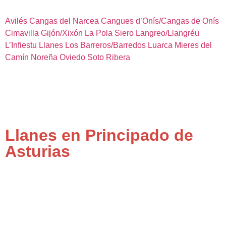
Avilés
Cangas del Narcea
Cangues d’Onís/Cangas de Onís
Cimavilla
Gijón/Xixón
La Pola Siero
Langreo/Llangréu
L’Infiestu
Llanes
Los Barreros/Barredos
Luarca
Mieres del
Camín
Noreña
Oviedo
Soto Ribera
Llanes en Principado de
Asturias