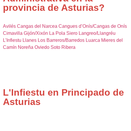
provincia de Asturias?
Avilés
Cangas del Narcea
Cangues d’Onís/Cangas de Onís
Cimavilla
Gijón/Xixón
La Pola Siero
Langreo/Llangréu
L’Infiestu
Llanes
Los Barreros/Barredos
Luarca
Mieres del
Camín
Noreña
Oviedo
Soto Ribera
L'Infiestu en Principado de
Asturias