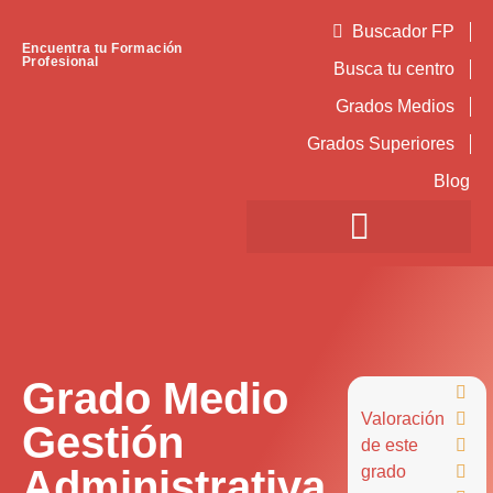
Buscador FP
Encuentra tu Formación
Profesional
Busca tu centro
Grados Medios
Grados Superiores
Blog
Grado Medio

Valoración

Gestión
de este

Administrativa
grado
