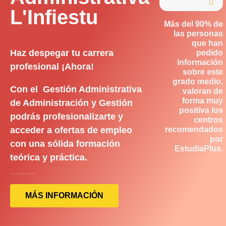

L'Infiestu
Más del 90% de
las personas
que han
Haz despegar tu carrera
pedido
información
profesional ¡Ahora!
sobre este
grado medio,
Con el Gestión Administrativa
valoran de
forma muy
de Administración y Gestión
positiva los
podrás profesionalizarte y
centros
acceder a ofertas de empleo
recomendados
por
con una sólida formación
EstudiaPlus.
teórica y práctica.
MÁS INFORMACIÓN