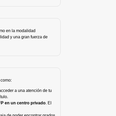
como en la modalidad
lidad y una gran fuerza de
s como:
acceder a una atención de tu
tulo.
FP en un centro privado
. El
taja de poder encontrar grados