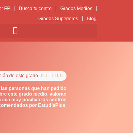
or FP
Busca tu centro
Grados Medios
Grados Superiores
Blog
ción de este grado





 las personas que han pedido
bre este grado medio, valoran
orma muy positiva los centros
comendados por EstudiaPlus.