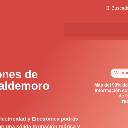
Buscad
ones de
Valora
Valdemoro
Más del 90% de
información so
de f
re
ectricidad y Electrónica podrás
on una sólida formación teórica y