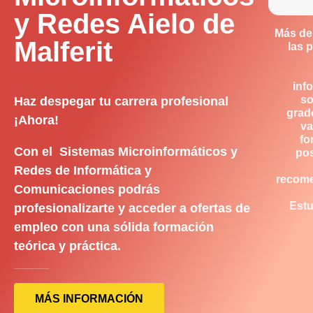
y Redes Aielo de
Más de
Malferit
las 
inf
so
Haz despegar tu carrera profesional
grad
¡Ahora!
va
fo
Con el Sistemas Microinformáticos y
pos
Redes de Informática y
recom
Comunicaciones podrás
Estu
profesionalizarte y acceder a ofertas de
empleo con una sólida formación
teórica y práctica.
MÁS INFORMACIÓN