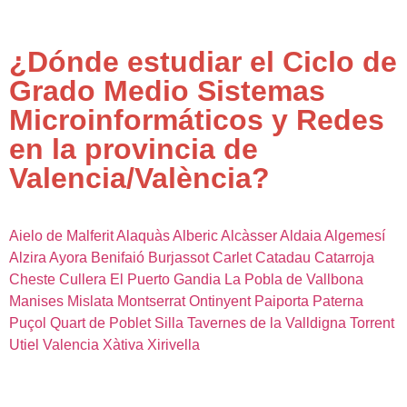
¿Dónde estudiar el Ciclo de
Grado Medio Sistemas
Microinformáticos y Redes
en la provincia de
Valencia/València?
Aielo de Malferit
Alaquàs
Alberic
Alcàsser
Aldaia
Algemesí
Alzira
Ayora
Benifaió
Burjassot
Carlet
Catadau
Catarroja
Cheste
Cullera
El Puerto
Gandia
La Pobla de Vallbona
Manises
Mislata
Montserrat
Ontinyent
Paiporta
Paterna
Puçol
Quart de Poblet
Silla
Tavernes de la Valldigna
Torrent
Utiel
Valencia
Xàtiva
Xirivella