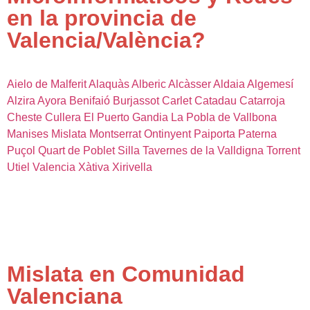
en la provincia de
Valencia/València?
Aielo de Malferit
Alaquàs
Alberic
Alcàsser
Aldaia
Algemesí
Alzira
Ayora
Benifaió
Burjassot
Carlet
Catadau
Catarroja
Cheste
Cullera
El Puerto
Gandia
La Pobla de Vallbona
Manises
Mislata
Montserrat
Ontinyent
Paiporta
Paterna
Puçol
Quart de Poblet
Silla
Tavernes de la Valldigna
Torrent
Utiel
Valencia
Xàtiva
Xirivella
Mislata en Comunidad
Valenciana