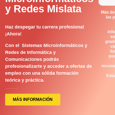
y Redes Mislata
Más de
las 
Haz despegar tu carrera profesional
inf
¡Ahora!
so
grad
Con el Sistemas Microinformáticos y
va
fo
Redes de Informática y
pos
Comunicaciones podrás
profesionalizarte y acceder a ofertas de
recom
empleo con una sólida formación
Estu
teórica y práctica.
MÁS INFORMACIÓN