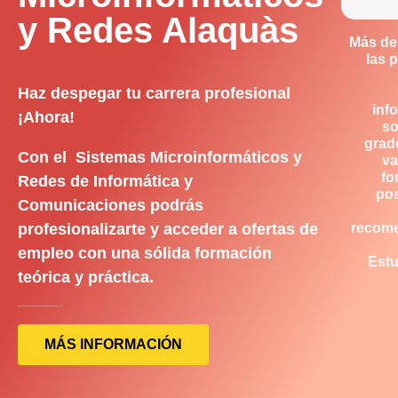
y Redes Alaquàs
Más de
las 
Haz despegar tu carrera profesional
inf
¡Ahora!
so
grad
Con el Sistemas Microinformáticos y
va
fo
Redes de Informática y
pos
Comunicaciones podrás
profesionalizarte y acceder a ofertas de
recom
empleo con una sólida formación
Estu
teórica y práctica.
MÁS INFORMACIÓN