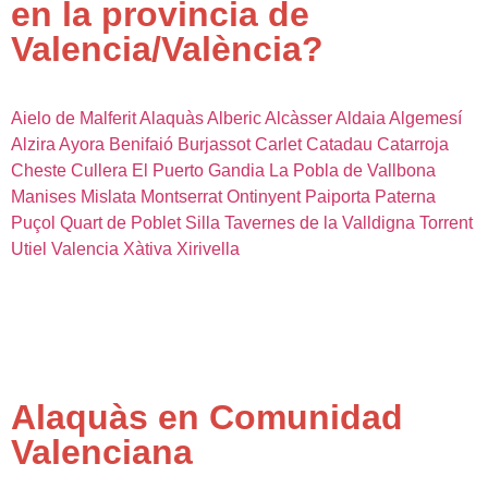
en la provincia de
Valencia/València?
Aielo de Malferit
Alaquàs
Alberic
Alcàsser
Aldaia
Algemesí
Alzira
Ayora
Benifaió
Burjassot
Carlet
Catadau
Catarroja
Cheste
Cullera
El Puerto
Gandia
La Pobla de Vallbona
Manises
Mislata
Montserrat
Ontinyent
Paiporta
Paterna
Puçol
Quart de Poblet
Silla
Tavernes de la Valldigna
Torrent
Utiel
Valencia
Xàtiva
Xirivella
Alaquàs en Comunidad
Valenciana