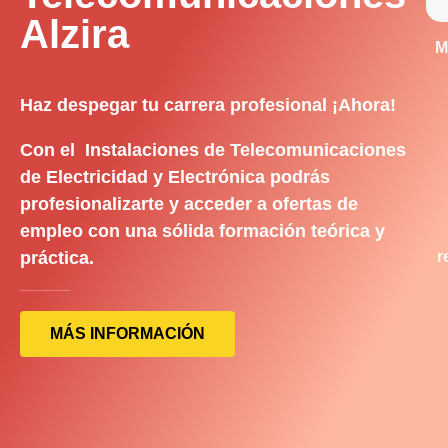
Alzira
M
Haz despegar tu carrera profesional ¡Ahora!
Con el Instalaciones de Telecomunicaciones
de Electricidad y Electrónica podrás
profesionalizarte y acceder a ofertas de
empleo con una sólida formación teórica y
práctica.
r
MÁS INFORMACIÓN