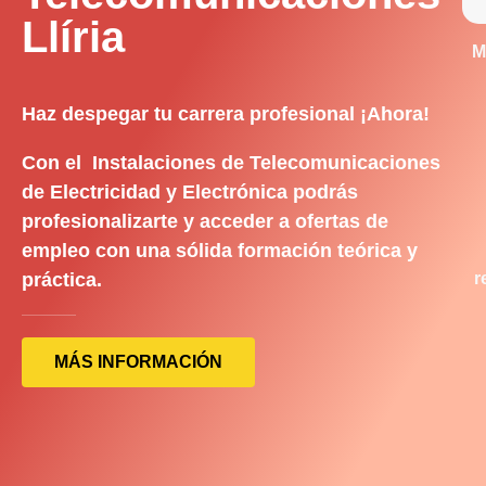
Llíria
M
Haz despegar tu carrera profesional ¡Ahora!
Con el Instalaciones de Telecomunicaciones
de Electricidad y Electrónica podrás
profesionalizarte y acceder a ofertas de
empleo con una sólida formación teórica y
práctica.
r
MÁS INFORMACIÓN