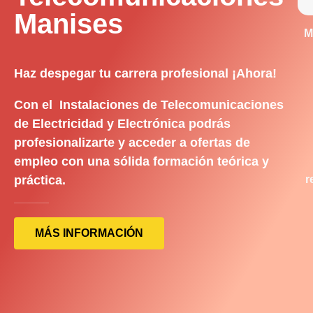
Manises
M
Haz despegar tu carrera profesional ¡Ahora!
Con el Instalaciones de Telecomunicaciones
de Electricidad y Electrónica podrás
profesionalizarte y acceder a ofertas de
empleo con una sólida formación teórica y
práctica.
r
MÁS INFORMACIÓN