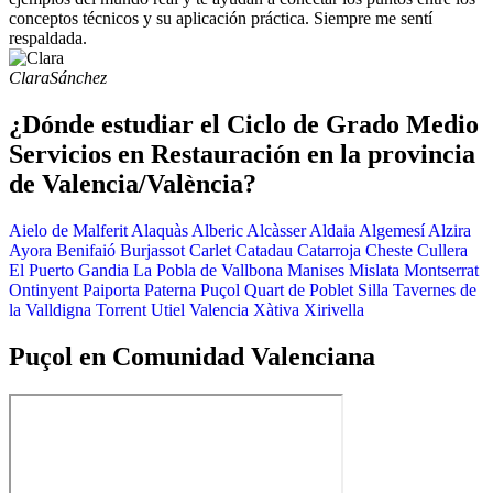
conceptos técnicos y su aplicación práctica. Siempre me sentí
respaldada.
Clara
Sánchez
¿Dónde estudiar el Ciclo de Grado Medio
Servicios en Restauración en la provincia
de Valencia/València?
Aielo de Malferit
Alaquàs
Alberic
Alcàsser
Aldaia
Algemesí
Alzira
Ayora
Benifaió
Burjassot
Carlet
Catadau
Catarroja
Cheste
Cullera
El Puerto
Gandia
La Pobla de Vallbona
Manises
Mislata
Montserrat
Ontinyent
Paiporta
Paterna
Puçol
Quart de Poblet
Silla
Tavernes de
la Valldigna
Torrent
Utiel
Valencia
Xàtiva
Xirivella
Puçol en Comunidad Valenciana