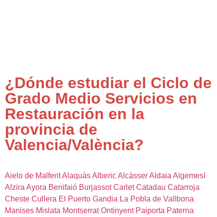
¿Dónde estudiar el Ciclo de
Grado Medio Servicios en
Restauración en la
provincia de
Valencia/València?
Aielo de Malferit
Alaquàs
Alberic
Alcàsser
Aldaia
Algemesí
Alzira
Ayora
Benifaió
Burjassot
Carlet
Catadau
Catarroja
Cheste
Cullera
El Puerto
Gandia
La Pobla de Vallbona
Manises
Mislata
Montserrat
Ontinyent
Paiporta
Paterna