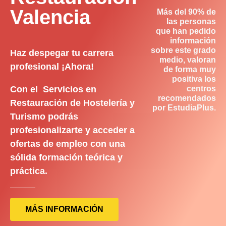
Valencia
Más del 90% de
las personas
que han pedido
información
sobre este grado
Haz despegar tu carrera
medio, valoran
profesional ¡Ahora!
de forma muy
positiva los
Con el Servicios en
centros
recomendados
Restauración de Hostelería y
por EstudiaPlus.
Turismo podrás
profesionalizarte y acceder a
ofertas de empleo con una
sólida formación teórica y
práctica.
MÁS INFORMACIÓN