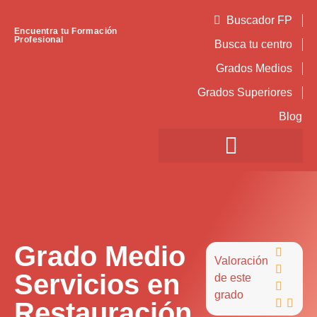
Buscador FP
Encuentra tu Formación
Profesional
Busca tu centro
Grados Medios
Grados Superiores
Blog
Grado Medio

Valoración

Servicios en
de este

grado
Restauración

