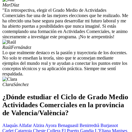
Mar
Díaz
"En retrospectiva, elegir el Grado Medio de Actividades
Comerciales fue una de las mejores elecciones que he realizado. Me
ha ofrecido una base segura para desarrollar mi futuro laboral y me
ha abierto puertas a posibilidades que nunca imaginé. Si estás
contemplando una formación en Actividades Comerciales, te animo
sinceramente a investigar este programa. ¡No te arrepentirás!
Raúl
Fernández
Lo que realmente destaco es la pasión y trayectoria de los docentes.
No solo te enseñan la teoría, sino que te aconsejan mediante
ejemplos del mundo real y te ayudan a conectar los puntos entre los
conceptos técnicos y su aplicación práctica. Siempre me sentí
respaldada.
Clara
Sánchez
¿Dónde estudiar el Ciclo de Grado Medio
Actividades Comerciales en la provincia
de Valencia/València?
Alaquàs
Alfafar
Alzira
Ayora
Benaguasil
Benirredrà
Burjassot
Carlet
Catarroja
Cheste
Cullera
El Puerto
Gandia
L’Eliana
Manises