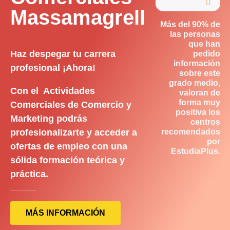

Massamagrell
Más del 90% de
las personas
que han
Haz despegar tu carrera
pedido
información
profesional ¡Ahora!
sobre este
grado medio,
Con el Actividades
valoran de
forma muy
Comerciales de Comercio y
positiva los
Marketing podrás
centros
profesionalizarte y acceder a
recomendados
por
ofertas de empleo con una
EstudiaPlus.
sólida formación teórica y
práctica.
MÁS INFORMACIÓN