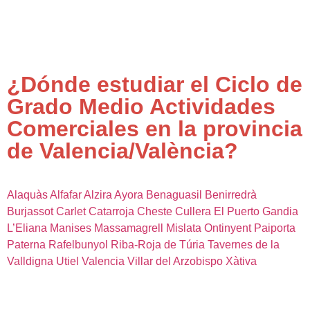
¿Dónde estudiar el Ciclo de
Grado Medio Actividades
Comerciales en la provincia
de Valencia/València?
Alaquàs
Alfafar
Alzira
Ayora
Benaguasil
Benirredrà
Burjassot
Carlet
Catarroja
Cheste
Cullera
El Puerto
Gandia
L’Eliana
Manises
Massamagrell
Mislata
Ontinyent
Paiporta
Paterna
Rafelbunyol
Riba-Roja de Túria
Tavernes de la
Valldigna
Utiel
Valencia
Villar del Arzobispo
Xàtiva