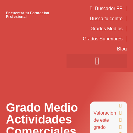
Buscador FP
Encuentra tu Formación
Profesional
Busca tu centro
Grados Medios
Grados Superiores
Blog
Grado Medio

Valoración

Actividades
de este

Comerciales
grado
