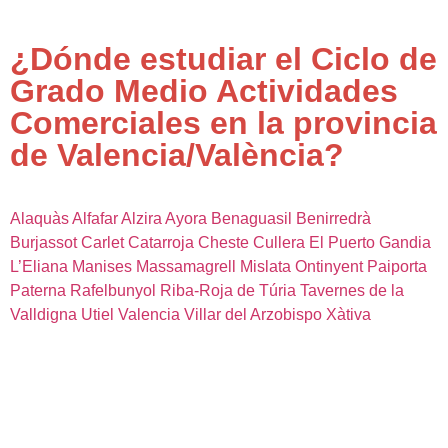
¿Dónde estudiar el Ciclo de
Grado Medio Actividades
Comerciales en la provincia
de Valencia/València?
Alaquàs
Alfafar
Alzira
Ayora
Benaguasil
Benirredrà
Burjassot
Carlet
Catarroja
Cheste
Cullera
El Puerto
Gandia
L’Eliana
Manises
Massamagrell
Mislata
Ontinyent
Paiporta
Paterna
Rafelbunyol
Riba-Roja de Túria
Tavernes de la
Valldigna
Utiel
Valencia
Villar del Arzobispo
Xàtiva