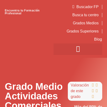
Buscador FP
Encuentra tu Formación
Profesional
Busca tu centro
Grados Medios
Grados Superiores
Blog
Grado Medio
Valoración


de este


Actividades
grado

Comerciales
Más del 90% de