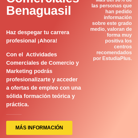
las personas que
Benaguasil
han pedido
información
sobre este grado
medio, valoran de
Haz despegar tu carrera
forma muy
profesional ¡Ahora!
positiva los
centros
recomendados
Con el Actividades
por EstudiaPlus.
Comerciales de Comercio y
Marketing podrás
profesionalizarte y acceder
a ofertas de empleo con una
sólida formación teórica y
práctica.
MÁS INFORMACIÓN