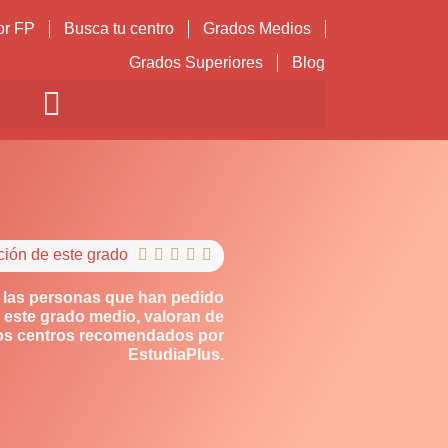
or FP
Busca tu centro
Grados Medios
Grados Superiores
Blog
ción de este grado





 las personas que han pedido
 este grado medio, valoran de
los centros recomendados por
EstudiaPlus.