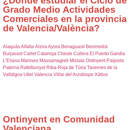
¿Dónde estudiar el Ciclo de
Grado Medio Actividades
Comerciales en la provincia
de Valencia/València?
Alaquàs
Alfafar
Alzira
Ayora
Benaguasil
Benirredrà
Burjassot
Carlet
Catarroja
Cheste
Cullera
El Puerto
Gandia
L’Eliana
Manises
Massamagrell
Mislata
Ontinyent
Paiporta
Paterna
Rafelbunyol
Riba-Roja de Túria
Tavernes de la
Valldigna
Utiel
Valencia
Villar del Arzobispo
Xàtiva
Ontinyent en Comunidad
Valenciana