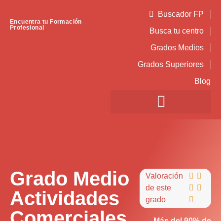
Buscador FP
Encuentra tu Formación
Profesional
Busca tu centro
Grados Medios
Grados Superiores
Blog
Grado Medio
Valoración


de este


Actividades
grado

Comerciales
Más del 90% de