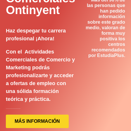
las personas que
Ontinyent
han pedido
información
sobre este grado
medio, valoran de
Haz despegar tu carrera
forma muy
profesional ¡Ahora!
positiva los
centros
recomendados
Con el Actividades
por EstudiaPlus.
Comerciales de Comercio y
Marketing podrás
profesionalizarte y acceder
a ofertas de empleo con
una sólida formación
teórica y práctica.
MÁS INFORMACIÓN