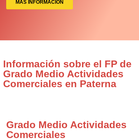
MÁS INFORMACIÓN
Información sobre el FP de
Grado Medio Actividades
Comerciales en Paterna
Grado Medio Actividades
Comerciales