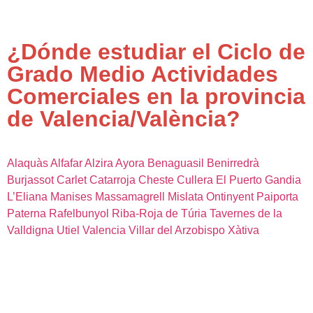
¿Dónde estudiar el Ciclo de
Grado Medio Actividades
Comerciales en la provincia
de Valencia/València?
Alaquàs
Alfafar
Alzira
Ayora
Benaguasil
Benirredrà
Burjassot
Carlet
Catarroja
Cheste
Cullera
El Puerto
Gandia
L’Eliana
Manises
Massamagrell
Mislata
Ontinyent
Paiporta
Paterna
Rafelbunyol
Riba-Roja de Túria
Tavernes de la
Valldigna
Utiel
Valencia
Villar del Arzobispo
Xàtiva