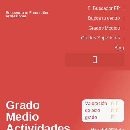
Buscador FP
Encuentra tu Formación
Profesional
Busca tu centro
Grados Medios
Grados Superiores
Blog
Grado
Valoración


de este


Medio
grado

Actividades
Más del 90% de