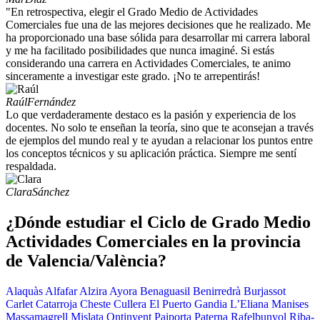
"En retrospectiva, elegir el Grado Medio de Actividades
Comerciales fue una de las mejores decisiones que he realizado. Me
ha proporcionado una base sólida para desarrollar mi carrera laboral
y me ha facilitado posibilidades que nunca imaginé. Si estás
considerando una carrera en Actividades Comerciales, te animo
sinceramente a investigar este grado. ¡No te arrepentirás!
Raúl
Fernández
Lo que verdaderamente destaco es la pasión y experiencia de los
docentes. No solo te enseñan la teoría, sino que te aconsejan a través
de ejemplos del mundo real y te ayudan a relacionar los puntos entre
los conceptos técnicos y su aplicación práctica. Siempre me sentí
respaldada.
Clara
Sánchez
¿Dónde estudiar el Ciclo de Grado Medio
Actividades Comerciales en la provincia
de Valencia/València?
Alaquàs
Alfafar
Alzira
Ayora
Benaguasil
Benirredrà
Burjassot
Carlet
Catarroja
Cheste
Cullera
El Puerto
Gandia
L’Eliana
Manises
Massamagrell
Mislata
Ontinyent
Paiporta
Paterna
Rafelbunyol
Riba-