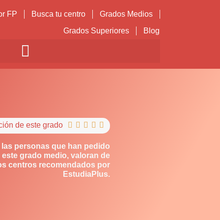
or FP
Busca tu centro
Grados Medios
Grados Superiores
Blog
ción de este grado





 las personas que han pedido
 este grado medio, valoran de
los centros recomendados por
EstudiaPlus.