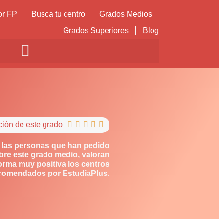
or FP
Busca tu centro
Grados Medios
Grados Superiores
Blog
ción de este grado





 las personas que han pedido
bre este grado medio, valoran
orma muy positiva los centros
comendados por EstudiaPlus.