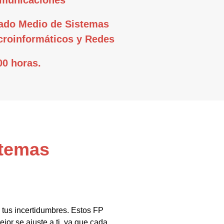
ado Medio de Sistemas
croinformáticos y Redes
00 horas.
stemas
 tus incertidumbres. Estos FP
jor se ajuste a ti, ya que cada