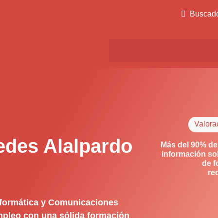
Buscad
Valora
edes Alalpardo
Más del 90% de
información so
de f
re
nformática y Comunicaciones
empleo con una sólida formación