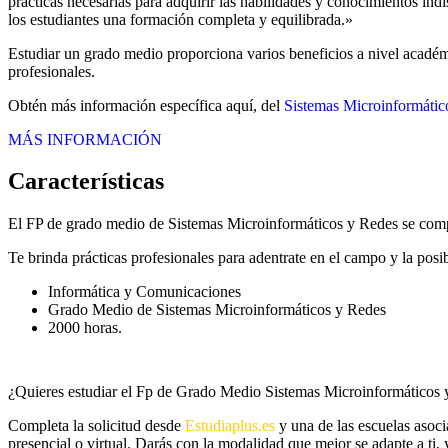
prácticas necesarias para adquirir las habilidades y conocimientos in
los estudiantes una formación completa y equilibrada.»
Estudiar un grado medio proporciona varios beneficios a nivel académi
profesionales.
Obtén más información específica aquí, del
Sistemas Microinformátic
MÁS INFORMACIÓN
Características
El FP de grado medio de Sistemas Microinformáticos y Redes se compo
Te brinda prácticas profesionales para adentrate en el campo y la posi
Informática y Comunicaciones
Grado Medio de Sistemas Microinformáticos y Redes
2000 horas.
¿Quieres estudiar el Fp de Grado Medio Sistemas Microinformáticos
Completa la solicitud desde
Estudiaplus.es
y una de las escuelas asoc
presencial o virtual. Darás con la modalidad que mejor se adapte a ti, 