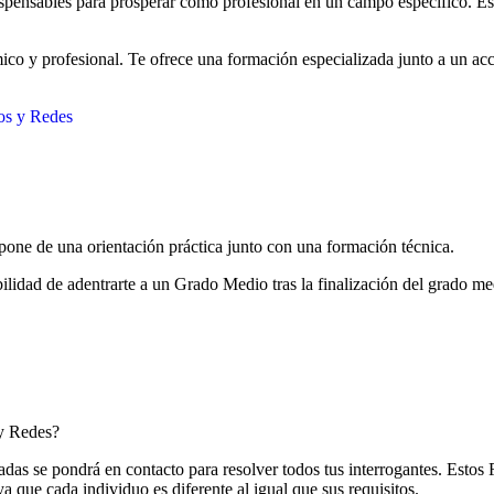
dispensables para prosperar como profesional en un campo específico. E
co y profesional. Te ofrece una formación especializada junto a un acces
os y Redes
ne de una orientación práctica junto con una formación técnica.
bilidad de adentrarte a un Grado Medio tras la finalización del grado me
 y Redes?
iadas se pondrá en contacto para resolver todos tus interrogantes. Est
ya que cada individuo es diferente al igual que sus requisitos.