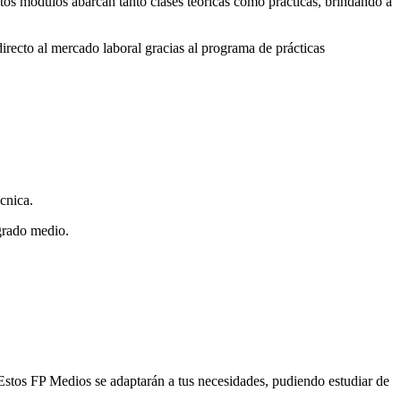
stos módulos abarcan tanto clases teóricas como prácticas, brindando a
irecto al mercado laboral gracias al programa de prácticas
cnica.
 grado medio.
 Estos FP Medios se adaptarán a tus necesidades, pudiendo estudiar de