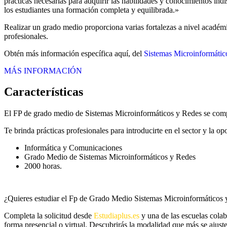
prácticas necesarias para adquirir las habilidades y conocimientos in
los estudiantes una formación completa y equilibrada.»
Realizar un grado medio proporciona varias fortalezas a nivel académi
profesionales.
Obtén más información específica aquí, del
Sistemas Microinformátic
MÁS INFORMACIÓN
Características
El FP de grado medio de Sistemas Microinformáticos y Redes se comp
Te brinda prácticas profesionales para introducirte en el sector y la
Informática y Comunicaciones
Grado Medio de Sistemas Microinformáticos y Redes
2000 horas.
¿Quieres estudiar el Fp de Grado Medio Sistemas Microinformáticos
Completa la solicitud desde
Estudiaplus.es
y una de las escuelas colab
forma presencial o virtual. Descubrirás la modalidad que más se ajuste 