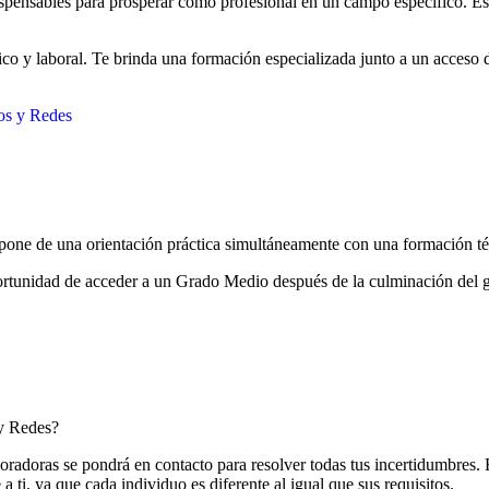
dispensables para prosperar como profesional en un campo específico. E
co y laboral. Te brinda una formación especializada junto a un acceso d
os y Redes
one de una orientación práctica simultáneamente con una formación té
 oportunidad de acceder a un Grado Medio después de la culminación del
 y Redes?
oradoras se pondrá en contacto para resolver todas tus incertidumbres.
a ti, ya que cada individuo es diferente al igual que sus requisitos.