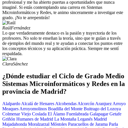
profesional y me ha abierto puertas a oportunidades que nunca
imaginé. Si estás contemplando una carrera en Sistemas
Microinformáticos y Redes, te animo sinceramente a investigar este
grado. ¡No te arrepentirás!
Raúl
Fernández
Lo que verdaderamente destaco es la pasión y trayectoria de los
profesores. No solo te enseñan la teoría, sino que te guían a través
de ejemplos del mundo real y te ayudan a conectar los puntos entre
los conceptos técnicos y su aplicación práctica. Siempre me sentí
respaldada.
Clara
Sánchez
¿Dónde estudiar el Ciclo de Grado Medio
Sistemas Microinformáticos y Redes en la
provincia de Madrid?
Alalpardo
Alcalá de Henares
Alcobendas
Alcorcón
Aranjuez
Arroyo
Meaques
Arroyomolinos
Boadilla del Monte
Buitrago del Lozoya
Colmenar Viejo
Coslada
El Álamo
Fuenlabrada
Galapagar
Getafe
Griñón
Humanes de Madrid
La Montaña
Leganés
Madrid
Majadahonda
Moralzarzal
Móstoles
Paracuellos de Jarama
Parla