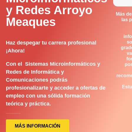
y Redes Arroyo
Más de
Meaques
las 
inf
so
Haz despegar tu carrera profesional
grad
¡Ahora!
va
fo
Con el Sistemas Microinformáticos y
pos
Redes de Informática y
recom
Comunicaciones podrás
Estu
profesionalizarte y acceder a ofertas de
empleo con una sólida formación
teórica y práctica.
MÁS INFORMACIÓN