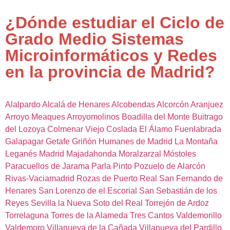
¿Dónde estudiar el Ciclo de
Grado Medio Sistemas
Microinformáticos y Redes
en la provincia de Madrid?
Alalpardo
Alcalá de Henares
Alcobendas
Alcorcón
Aranjuez
Arroyo Meaques
Arroyomolinos
Boadilla del Monte
Buitrago
del Lozoya
Colmenar Viejo
Coslada
El Álamo
Fuenlabrada
Galapagar
Getafe
Griñón
Humanes de Madrid
La Montaña
Leganés
Madrid
Majadahonda
Moralzarzal
Móstoles
Paracuellos de Jarama
Parla
Pinto
Pozuelo de Alarcón
Rivas-Vaciamadrid
Rozas de Puerto Real
San Fernando de
Henares
San Lorenzo de el Escorial
San Sebastián de los
Reyes
Sevilla la Nueva
Soto del Real
Torrejón de Ardoz
Torrelaguna
Torres de la Alameda
Tres Cantos
Valdemorillo
Valdemoro
Villanueva de la Cañada
Villanueva del Pardillo