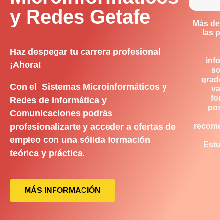
y Redes Getafe
Más de
las 
Haz despegar tu carrera profesional
inf
¡Ahora!
so
grad
Con el Sistemas Microinformáticos y
va
fo
Redes de Informática y
pos
Comunicaciones podrás
profesionalizarte y acceder a ofertas de
recom
empleo con una sólida formación
Estu
teórica y práctica.
MÁS INFORMACIÓN