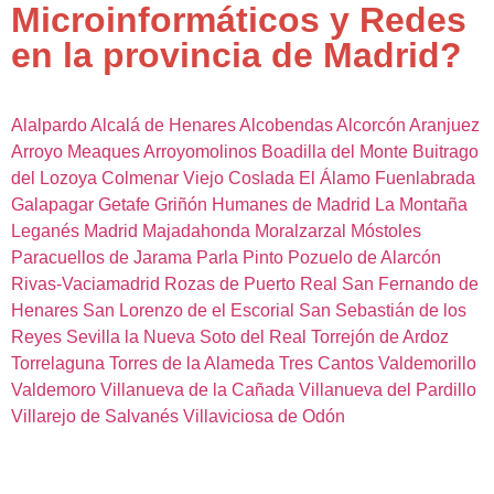
Microinformáticos y Redes
en la provincia de Madrid?
Alalpardo
Alcalá de Henares
Alcobendas
Alcorcón
Aranjuez
Arroyo Meaques
Arroyomolinos
Boadilla del Monte
Buitrago
del Lozoya
Colmenar Viejo
Coslada
El Álamo
Fuenlabrada
Galapagar
Getafe
Griñón
Humanes de Madrid
La Montaña
Leganés
Madrid
Majadahonda
Moralzarzal
Móstoles
Paracuellos de Jarama
Parla
Pinto
Pozuelo de Alarcón
Rivas-Vaciamadrid
Rozas de Puerto Real
San Fernando de
Henares
San Lorenzo de el Escorial
San Sebastián de los
Reyes
Sevilla la Nueva
Soto del Real
Torrejón de Ardoz
Torrelaguna
Torres de la Alameda
Tres Cantos
Valdemorillo
Valdemoro
Villanueva de la Cañada
Villanueva del Pardillo
Villarejo de Salvanés
Villaviciosa de Odón